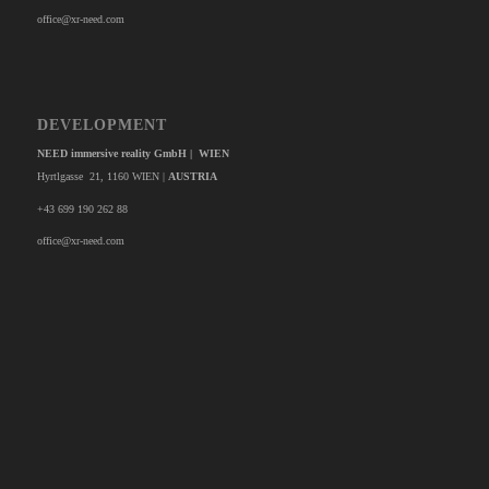
office@xr-need.com
DEVELOPMENT
NEED immersive reality GmbH | WIEN
Hyrtlgasse 21, 1160 WIEN |
AUSTRIA
+43 699 190 262 88
office@xr-need.com