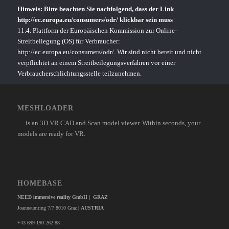
Hinweis: Bitte beachten Sie nachfolgend, dass der Link
http://ec.europa.eu/consumers/odr/
klickbar sein muss
11.4. Plattform der Europäischen Kommission zur Online-
Streitbeilegung (OS) für Verbraucher:
http://ec.europa.eu/consumers/odr/
. Wir sind nicht bereit und nicht
verpflichtet an einem Streitbeilegungsverfahren vor einer
Verbraucherschlichtungsstelle teilzunehmen.
MESHLOADER
… is an 3D VR CAD and Scan model viewer. Within seconds, your
models are ready for VR.
HOMEBASE
NEED immersive reality GmbH | GRAZ
Joanneumring 7/7 8010 Graz |
AUSTRIA
+43 699 190 262 88