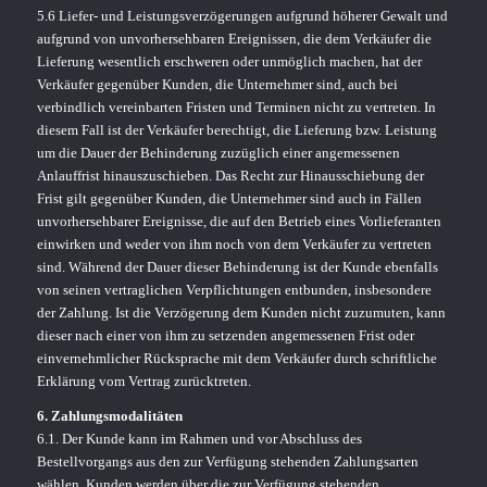
5.6 Liefer- und Leistungsverzögerungen aufgrund höherer Gewalt und
aufgrund von unvorhersehbaren Ereignissen, die dem Verkäufer die
Lieferung wesentlich erschweren oder unmöglich machen, hat der
Verkäufer gegenüber Kunden, die Unternehmer sind, auch bei
verbindlich vereinbarten Fristen und Terminen nicht zu vertreten. In
diesem Fall ist der Verkäufer berechtigt, die Lieferung bzw. Leistung
um die Dauer der Behinderung zuzüglich einer angemessenen
Anlauffrist hinauszuschieben. Das Recht zur Hinausschiebung der
Frist gilt gegenüber Kunden, die Unternehmer sind auch in Fällen
unvorhersehbarer Ereignisse, die auf den Betrieb eines Vorlieferanten
einwirken und weder von ihm noch von dem Verkäufer zu vertreten
sind. Während der Dauer dieser Behinderung ist der Kunde ebenfalls
von seinen vertraglichen Verpflichtungen entbunden, insbesondere
der Zahlung. Ist die Verzögerung dem Kunden nicht zuzumuten, kann
dieser nach einer von ihm zu setzenden angemessenen Frist oder
einvernehmlicher Rücksprache mit dem Verkäufer durch schriftliche
Erklärung vom Vertrag zurücktreten.
6. Zahlungsmodalitäten
6.1. Der Kunde kann im Rahmen und vor Abschluss des
Bestellvorgangs aus den zur Verfügung stehenden Zahlungsarten
wählen. Kunden werden über die zur Verfügung stehenden