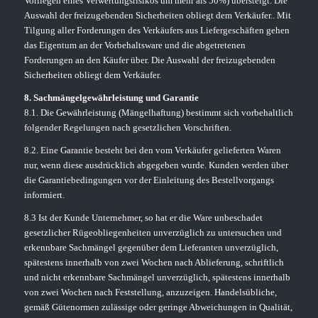
Vorliegen eines Verwertungsrisikos um mehr als 50%) übersteigt. Die
Auswahl der freizugebenden Sicherheiten obliegt dem Verkäufer.. Mit
Tilgung aller Forderungen des Verkäufers aus Liefergeschäften gehen
das Eigentum an der Vorbehaltsware und die abgetretenen
Forderungen an den Käufer über. Die Auswahl der freizugebenden
Sicherheiten obliegt dem Verkäufer.
8. Sachmängelgewährleistung und Garantie
8.1. Die Gewährleistung (Mängelhaftung) bestimmt sich vorbehaltlich
folgender Regelungen nach gesetzlichen Vorschriften.
8.2. Eine Garantie besteht bei den vom Verkäufer gelieferten Waren
nur, wenn diese ausdrücklich abgegeben wurde. Kunden werden über
die Garantiebedingungen vor der Einleitung des Bestellvorgangs
informiert.
8.3 Ist der Kunde Unternehmer, so hat er die Ware unbeschadet
gesetzlicher Rügeobliegenheiten unverzüglich zu untersuchen und
erkennbare Sachmängel gegenüber dem Lieferanten unverzüglich,
spätestens innerhalb von zwei Wochen nach Ablieferung, schriftlich
und nicht erkennbare Sachmängel unverzüglich, spätestens innerhalb
von zwei Wochen nach Feststellung, anzuzeigen. Handelsübliche,
gemäß Gütenormen zulässige oder geringe Abweichungen in Qualität,