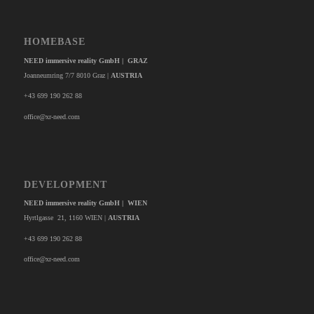
HOMEBASE
NEED immersive reality GmbH | GRAZ
Joanneumring 7/7 8010 Graz |
AUSTRIA
+43 699 190 262 88
office@xr-need.com
DEVELOPMENT
NEED immersive reality GmbH | WIEN
Hyrtlgasse 21, 1160 WIEN |
AUSTRIA
+43 699 190 262 88
office@xr-need.com